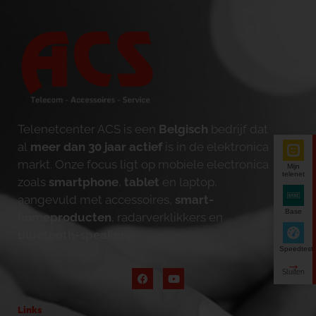
Telenetcenter ACS is een
Belgisch
bedrijf dat
al
meer dan 30 jaar actief
is in de elektronica
markt. Onze focus ligt op mobiele electronica
Mijn
telenet
zoals
smartphone
,
tablet
en laptop,
aangevuld met accessoires,
smart-
Base
homeproducten
, radarverklikkers en
bluetooth-speakers
.
Speedtest
Links