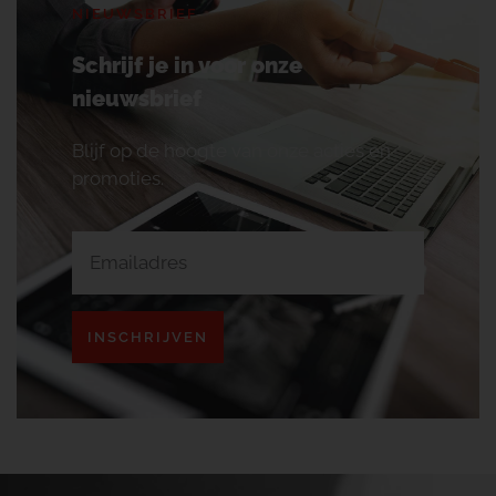
NIEUWSBRIEF
Schrijf je in voor onze
nieuwsbrief
Blijf op de hoogte van onze acties en
promoties.
INSCHRIJVEN