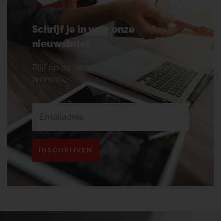
NIEUWSBRIEF
Schrijf je in voor onze
nieuwsbrief
Blijf op de hoogte van onze acties en
promoties.
INSCHRIJVEN