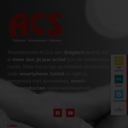
Telenetcenter ACS is een
Belgisch
bedrijf dat
al
meer dan 30 jaar actief
is in de elektronica
markt. Onze focus ligt op mobiele electronica
Mijn
telenet
zoals
smartphone
,
tablet
en laptop,
aangevuld met accessoires,
smart-
Base
homeproducten
, radarverklikkers en
bluetooth-speakers
.
Speedtest
Links