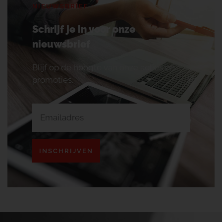
NIEUWSBRIEF
Schrijf je in voor onze
nieuwsbrief
Blijf op de hoogte van onze acties en
promoties.
INSCHRIJVEN