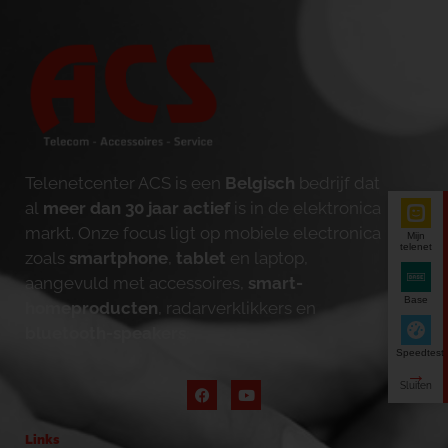
Telenetcenter ACS is een
Belgisch
bedrijf dat
al
meer dan 30 jaar actief
is in de elektronica
markt. Onze focus ligt op mobiele electronica
Mijn
telenet
zoals
smartphone
,
tablet
en laptop,
aangevuld met accessoires,
smart-
Base
homeproducten
, radarverklikkers en
bluetooth-speakers
.
Speedtest
Links