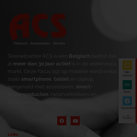
Telenetcenter ACS is een
Belgisch
bedrijf dat
al
meer dan 30 jaar actief
is in de elektronica
markt. Onze focus ligt op mobiele electronica
Mijn
telenet
zoals
smartphone
,
tablet
en laptop,
aangevuld met accessoires,
smart-
Base
homeproducten
, radarverklikkers en
bluetooth-speakers
.
Speedtest
Links