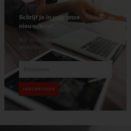
NIEUWSBRIEF
Schrijf je in voor onze
nieuwsbrief
Blijf op de hoogte van onze acties en
promoties.
INSCHRIJVEN