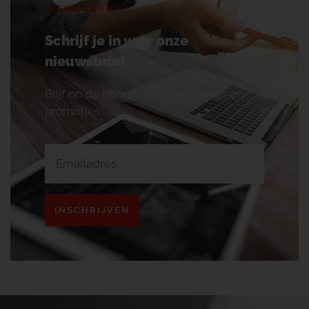
NIEUWSBRIEF
Schrijf je in voor onze
nieuwsbrief
Blijf op de hoogte van onze acties en
promoties.
INSCHRIJVEN