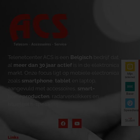
Telenetcenter ACS is een
Belgisch
bedrijf dat
al
meer dan 30 jaar actief
is in de elektronica
markt. Onze focus ligt op mobiele electronica
Mijn
telenet
zoals
smartphone
,
tablet
en laptop,
aangevuld met accessoires,
smart-
Base
homeproducten
, radarverklikkers en
bluetooth-speakers
.
Speedtest
Links