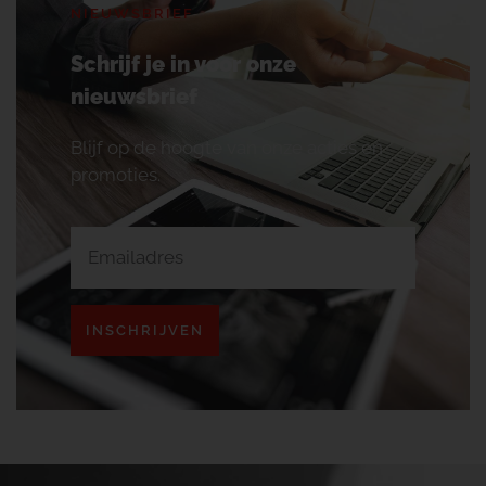
NIEUWSBRIEF
Schrijf je in voor onze
nieuwsbrief
Blijf op de hoogte van onze acties en
promoties.
INSCHRIJVEN