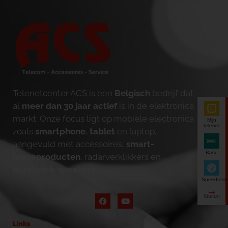
Telenetcenter ACS is een
Belgisch
bedrijf dat
al
meer dan 30 jaar actief
is in de elektronica
markt. Onze focus ligt op mobiele electronica
Mijn
telenet
zoals
smartphone
,
tablet
en laptop,
aangevuld met accessoires,
smart-
Base
homeproducten
, radarverklikkers en
bluetooth-speakers
.
Speedtest
Links