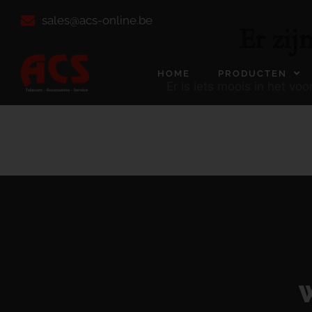
sales@acs-online.be
Er zij
HOME
PRODUCTEN
Er is iets moois in het v
W