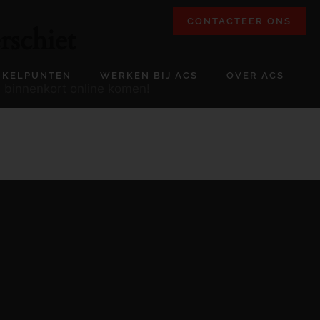
CONTACTEER ONS
rschiet
NKELPUNTEN
WERKEN BIJ ACS
OVER ACS
l binnenkort online komen!