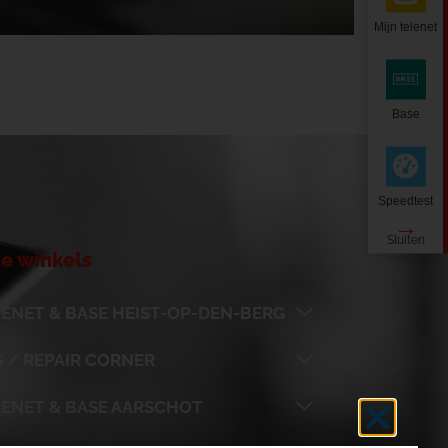
Mijn telenet
Base
Speedtest
e winkels
ENET & BASE HEIST-OP-DEN-BERG
 / REPAIR CORNER
LENET & BASE AARSCHOT