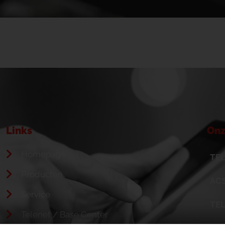
Links
Onz
Homepage
TEL
Producten
ACS
Service
TE
Telenet / Base Center