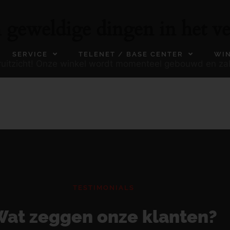
n geweldige dingen in het ve
SERVICE
TELENET / BASE CENTER
WI
ooruitzicht! Onze winkel wordt momenteel gebouwd en za
TESTIMONIALS
at zeggen onze klanten?