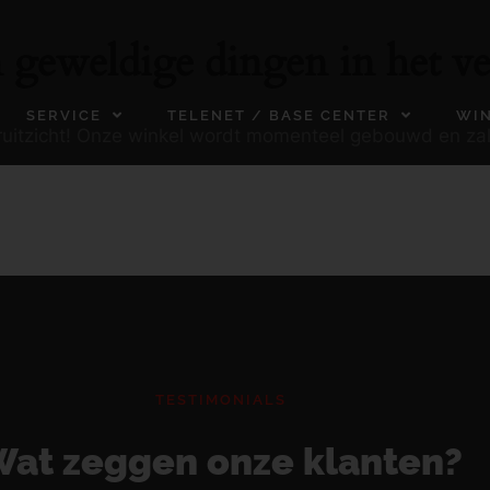
n geweldige dingen in het ve
SERVICE
TELENET / BASE CENTER
WI
ooruitzicht! Onze winkel wordt momenteel gebouwd en za
TESTIMONIALS
at zeggen onze klanten?