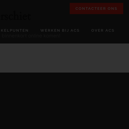
CONTACTEER ONS
rschiet
NKELPUNTEN
WERKEN BIJ ACS
OVER ACS
l binnenkort online komen!