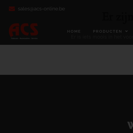
sales@acs-online.be
Er zij
HOME
PRODUCTEN
Er is iets moois in het v
W