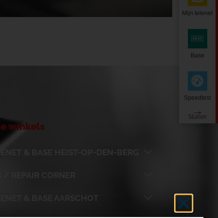
Mijn telenet
Base
Speedtest
e winkels
ENET & BASE HEIST-OP-DEN-BERG
 / REPAIR CORNER
LENET & BASE AARSCHOT