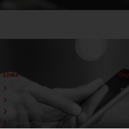
Links
Onz
Homepage
TEL
Producten
ACS
Service
TE
Telenet / Base Center