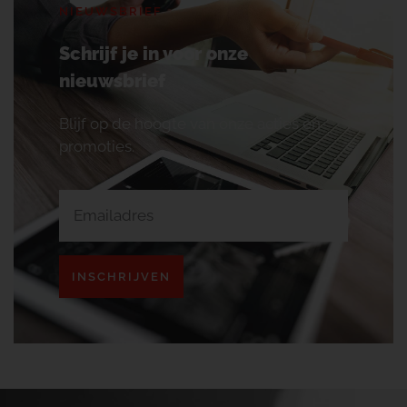
NIEUWSBRIEF
Schrijf je in voor onze
nieuwsbrief
Blijf op de hoogte van onze acties en
promoties.
INSCHRIJVEN