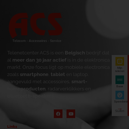
Telenetcenter ACS is een
Belgisch
bedrijf dat
al
meer dan 30 jaar actief
is in de elektronica
markt. Onze focus ligt op mobiele electronica
Mijn
telenet
zoals
smartphone
,
tablet
en laptop,
aangevuld met accessoires,
smart-
Base
homeproducten
, radarverklikkers en
bluetooth-speakers
.
Speedtest
Links