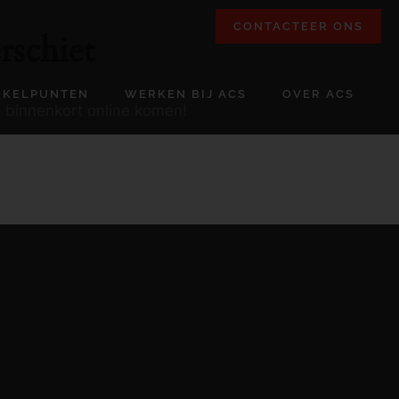
CONTACTEER ONS
rschiet
NKELPUNTEN
WERKEN BIJ ACS
OVER ACS
l binnenkort online komen!