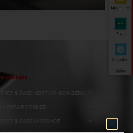
Mijn telenet
Base
Speedtest
e winkels
ENET & BASE HEIST-OP-DEN-BERG
 / REPAIR CORNER
LENET & BASE AARSCHOT