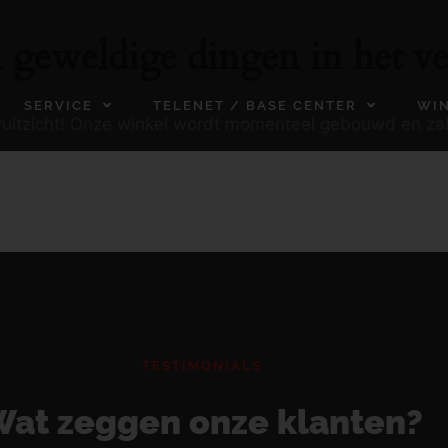
n geweldige dingen in het ve
SERVICE
TELENET / BASE CENTER
WI
ooruitzicht! Onze winkel wordt momenteel gebouwd en za
TESTIMONIALS
at zeggen onze klanten?