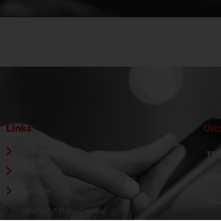
Links
Onz
Homepage
TEL
Producten
ACS
Service
TE
Telenet / Base Center