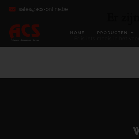
sales@acs-online.be
Er zij
HOME
PRODUCTEN
Er is iets moois in het v
W