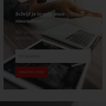
NIEUWSBRIEF
Schrijf je in voor onze
nieuwsbrief
Blijf op de hoogte van onze acties en
promoties.
INSCHRIJVEN