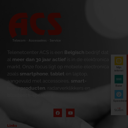
Telenetcenter ACS is een
Belgisch
bedrijf dat
al
meer dan 30 jaar actief
is in de elektronica
markt. Onze focus ligt op mobiele electronica
Mijn
telenet
zoals
smartphone
,
tablet
en laptop,
aangevuld met accessoires,
smart-
Base
homeproducten
, radarverklikkers en
bluetooth-speakers
.
Speedtest
Links