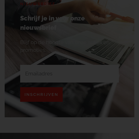
NIEUWSBRIEF
Schrijf je in voor onze
nieuwsbrief
Blijf op de hoogte van onze acties en
promoties.
INSCHRIJVEN