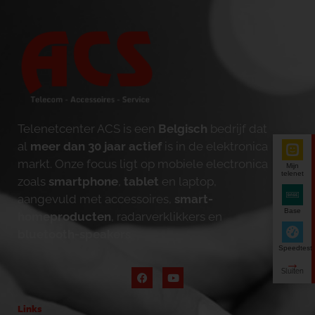
Telenetcenter ACS is een
Belgisch
bedrijf dat
al
meer dan 30 jaar actief
is in de elektronica
markt. Onze focus ligt op mobiele electronica
Mijn
telenet
zoals
smartphone
,
tablet
en laptop,
aangevuld met accessoires,
smart-
Base
homeproducten
, radarverklikkers en
bluetooth-speakers
.
Speedtest
Links