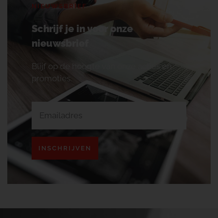
NIEUWSBRIEF
Schrijf je in voor onze
nieuwsbrief
Blijf op de hoogte van onze acties en
promoties.
INSCHRIJVEN