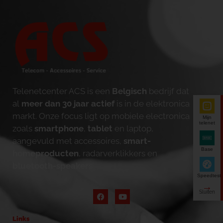
Telenetcenter ACS is een
Belgisch
bedrijf dat
al
meer dan 30 jaar actief
is in de elektronica
markt. Onze focus ligt op mobiele electronica
Mijn
telenet
zoals
smartphone
,
tablet
en laptop,
aangevuld met accessoires,
smart-
Base
homeproducten
, radarverklikkers en
bluetooth-speakers
.
Speedtest
Links