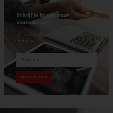
NIEUWSBRIEF
Schrijf je in voor onze
nieuwsbrief
Blijf op de hoogte van onze acties en
promoties.
INSCHRIJVEN