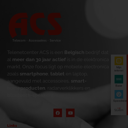
Telenetcenter ACS is een
Belgisch
bedrijf dat
al
meer dan 30 jaar actief
is in de elektronica
markt. Onze focus ligt op mobiele electronica
Mijn
telenet
zoals
smartphone
,
tablet
en laptop,
aangevuld met accessoires,
smart-
Base
homeproducten
, radarverklikkers en
bluetooth-speakers
.
Speedtest
Links