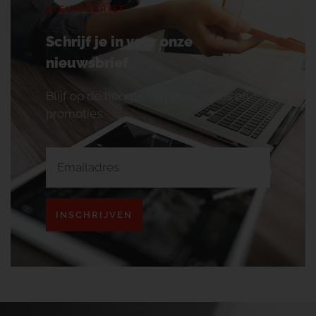
NIEUWSBRIEF
Schrijf je in voor onze
nieuwsbrief
Blijf op de hoogte van onze acties en
promoties.
INSCHRIJVEN