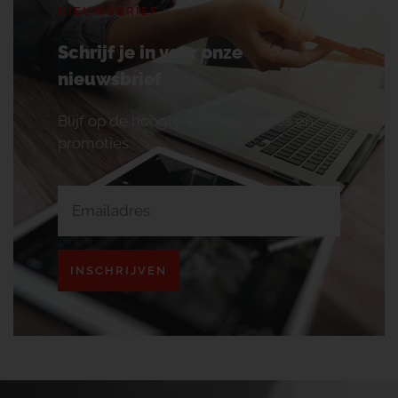
NIEUWSBRIEF
Schrijf je in voor onze
nieuwsbrief
Blijf op de hoogte van onze acties en
promoties.
INSCHRIJVEN