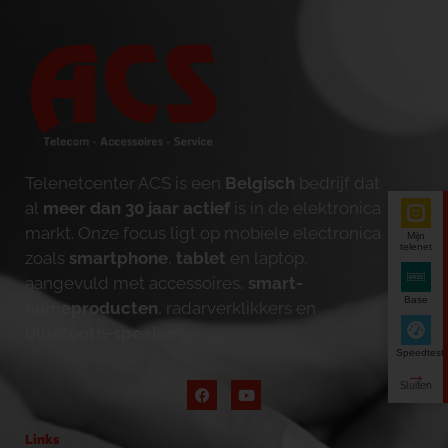
Telenetcenter ACS is een
Belgisch
bedrijf dat
al
meer dan 30 jaar actief
is in de elektronica
markt. Onze focus ligt op mobiele electronica
Mijn
telenet
zoals
smartphone
,
tablet
en laptop,
aangevuld met accessoires,
smart-
Base
homeproducten
, radarverklikkers en
bluetooth-speakers
.
Speedtest
Links