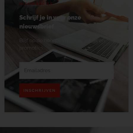
NIEUWSBRIEF
Schrijf je in voor onze
nieuwsbrief
Blijf op de hoogte van onze acties en
promoties.
INSCHRIJVEN