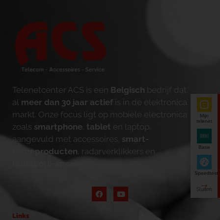
Telenetcenter ACS is een
Belgisch
bedrijf dat
al
meer dan 30 jaar actief
is in de elektronica
markt. Onze focus ligt op mobiele electronica
Mijn
telenet
zoals
smartphone
,
tablet
en laptop,
aangevuld met accessoires,
smart-
Base
homeproducten
, radarverklikkers en
bluetooth-speakers
.
Speedtest
Links