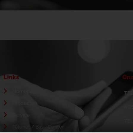
Links
Onz
Homepage
TEL
Producten
ACS
Service
TE
Telenet / Base Center