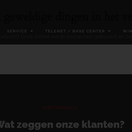
n geweldige dingen in het ve
SERVICE
TELENET / BASE CENTER
WI
ooruitzicht! Onze winkel wordt momenteel gebouwd en za
TESTIMONIALS
at zeggen onze klanten?