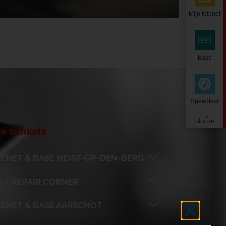
Mijn telenet
Base
Speedtest
e winkels
ENET & BASE HEIST-OP-DEN-BERG
 / REPAIR CORNER
LENET & BASE AARSCHOT