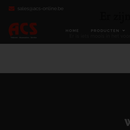
sales@acs-online.be
Er zij
HOME
PRODUCTEN
Er is iets moois in het v
W