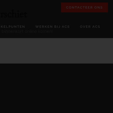
CONTACTEER ONS
rschiet
NKELPUNTEN
WERKEN BIJ ACS
OVER ACS
l binnenkort online komen!