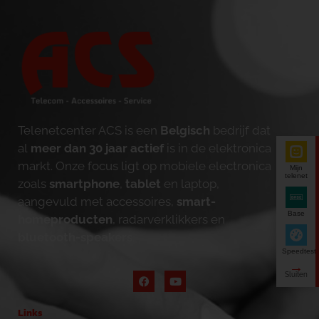
Telenetcenter ACS is een
Belgisch
bedrijf dat
al
meer dan 30 jaar actief
is in de elektronica
markt. Onze focus ligt op mobiele electronica
Mijn
telenet
zoals
smartphone
,
tablet
en laptop,
aangevuld met accessoires,
smart-
Base
homeproducten
, radarverklikkers en
bluetooth-speakers
.
Speedtest
Links