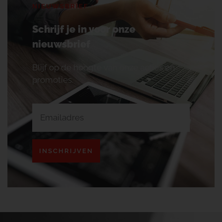
NIEUWSBRIEF
Schrijf je in voor onze
nieuwsbrief
Blijf op de hoogte van onze acties en
promoties.
INSCHRIJVEN