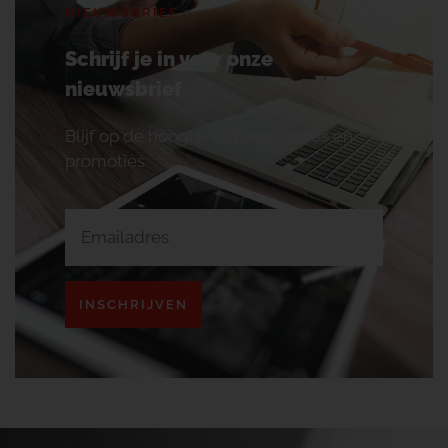
NIEUWSBRIEF
Schrijf je in voor onze
nieuwsbrief
Blijf op de hoogte van onze acties en
promoties.
INSCHRIJVEN