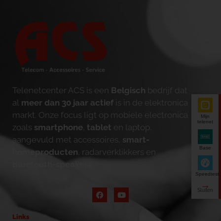
Telenetcenter ACS is een
Belgisch
bedrijf dat
al
meer dan 30 jaar actief
is in de elektronica
markt. Onze focus ligt op mobiele electronica
Mijn
telenet
zoals
smartphone
,
tablet
en laptop,
aangevuld met accessoires,
smart-
Base
homeproducten
, radarverklikkers en
bluetooth-speakers
.
Speedtest
Links