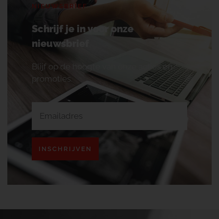
NIEUWSBRIEF
Schrijf je in voor onze
nieuwsbrief
Blijf op de hoogte van onze acties en
promoties.
INSCHRIJVEN