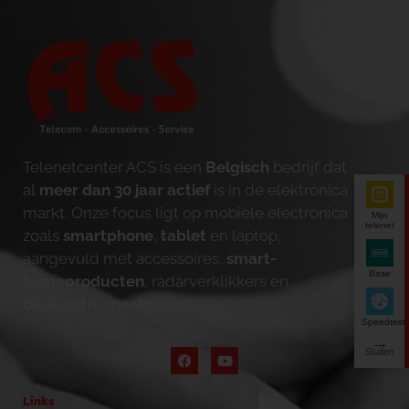
Telenetcenter ACS is een
Belgisch
bedrijf dat
al
meer dan 30 jaar actief
is in de elektronica
markt. Onze focus ligt op mobiele electronica
Mijn
telenet
zoals
smartphone
,
tablet
en laptop,
aangevuld met accessoires,
smart-
Base
homeproducten
, radarverklikkers en
bluetooth-speakers
.
Speedtest
Links