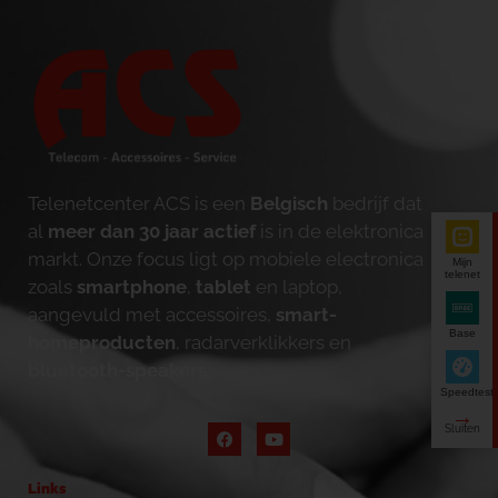
Telenetcenter ACS is een
Belgisch
bedrijf dat
al
meer dan 30 jaar actief
is in de elektronica
markt. Onze focus ligt op mobiele electronica
Mijn
telenet
zoals
smartphone
,
tablet
en laptop,
aangevuld met accessoires,
smart-
Base
homeproducten
, radarverklikkers en
bluetooth-speakers
.
Speedtest
Links