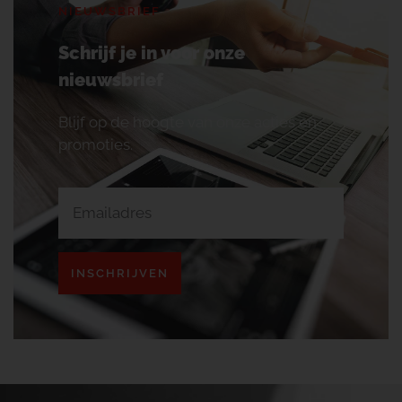
NIEUWSBRIEF
Schrijf je in voor onze
nieuwsbrief
Blijf op de hoogte van onze acties en
promoties.
INSCHRIJVEN