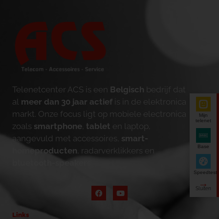
Telenetcenter ACS is een
Belgisch
bedrijf dat
al
meer dan 30 jaar actief
is in de elektronica
markt. Onze focus ligt op mobiele electronica
Mijn
telenet
zoals
smartphone
,
tablet
en laptop,
aangevuld met accessoires,
smart-
Base
homeproducten
, radarverklikkers en
bluetooth-speakers
.
Speedtest
Links