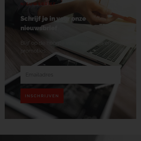
NIEUWSBRIEF
Schrijf je in voor onze
nieuwsbrief
Blijf op de hoogte van onze acties en
promoties.
INSCHRIJVEN