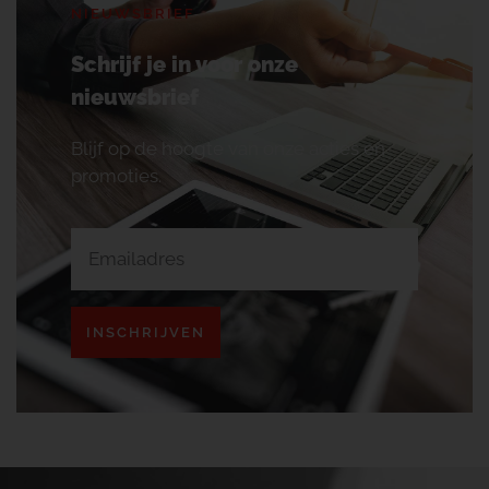
NIEUWSBRIEF
Schrijf je in voor onze
nieuwsbrief
Blijf op de hoogte van onze acties en
promoties.
INSCHRIJVEN