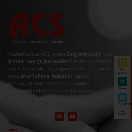
Telenetcenter ACS is een
Belgisch
bedrijf dat
al
meer dan 30 jaar actief
is in de elektronica
markt. Onze focus ligt op mobiele electronica
Mijn
telenet
zoals
smartphone
,
tablet
en laptop,
aangevuld met accessoires,
smart-
Base
homeproducten
, radarverklikkers en
bluetooth-speakers
.
Speedtest
Links