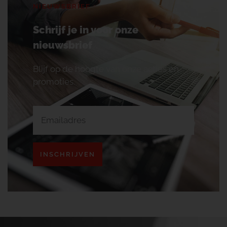
NIEUWSBRIEF
Schrijf je in voor onze
nieuwsbrief
Blijf op de hoogte van onze acties en
promoties.
INSCHRIJVEN