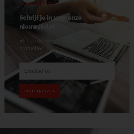
NIEUWSBRIEF
Schrijf je in voor onze
nieuwsbrief
Blijf op de hoogte van onze acties en
promoties.
INSCHRIJVEN