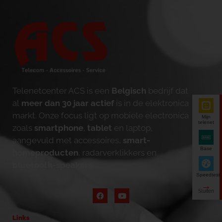
Telenetcenter ACS is een
Belgisch
bedrijf dat
al
meer dan 30 jaar actief
is in de elektronica
markt. Onze focus ligt op mobiele electronica
Mijn
telenet
zoals
smartphone
,
tablet
en laptop,
aangevuld met accessoires,
smart-
Base
homeproducten
, radarverklikkers en
bluetooth-speakers
.
Speedtest
Links