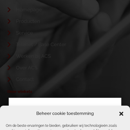
Homepage
Producten
Service
Telenet / Base Center
Werken bij ACS
Over ACS
Contact
Onze winkels
TELENET & BASE HEIST-OP-DEN-BERG
Beheer cookie toestemming
BERICHT VAN ACS, TELENET, BASE &
ACS / REPAIR CORNER
REPAIR CENTER TEAM
Om de beste ervaringen te bieden, gebruiken wij technologieën zoals