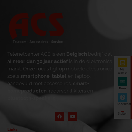
Telenetcenter ACS is een
Belgisch
bedrijf dat
al
meer dan 30 jaar actief
is in de elektronica
markt. Onze focus ligt op mobiele electronica
Mijn
telenet
zoals
smartphone
,
tablet
en laptop,
aangevuld met accessoires,
smart-
Base
homeproducten
, radarverklikkers en
bluetooth-speakers
.
Speedtest
Links