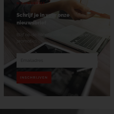
NIEUWSBRIEF
Schrijf je in voor onze
nieuwsbrief
Blijf op de hoogte van onze acties en
promoties.
INSCHRIJVEN