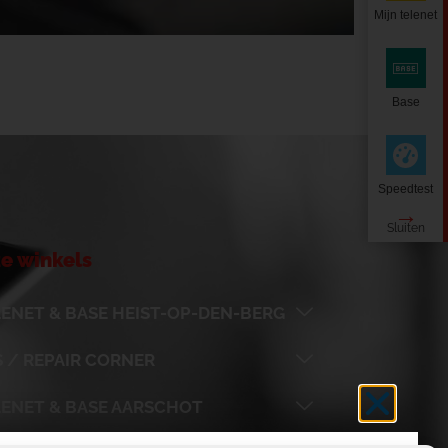
Mijn telenet
Base
Speedtest
e winkels
ENET & BASE HEIST-OP-DEN-BERG
 / REPAIR CORNER
LENET & BASE AARSCHOT