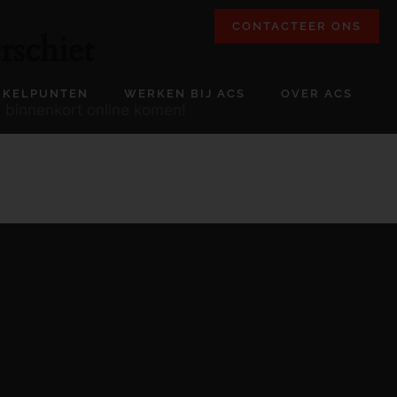
CONTACTEER ONS
rschiet
NKELPUNTEN
WERKEN BIJ ACS
OVER ACS
l binnenkort online komen!