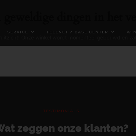
n geweldige dingen in het ve
SERVICE
TELENET / BASE CENTER
WI
ooruitzicht! Onze winkel wordt momenteel gebouwd en za
TESTIMONIALS
at zeggen onze klanten?