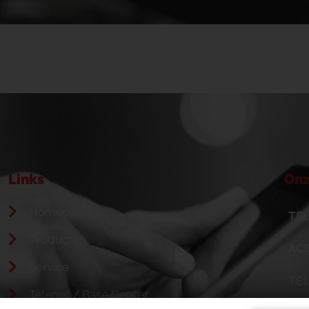
Links
Onz
Homepage
TEL
Producten
ACS
Service
TE
Telenet / Base Center