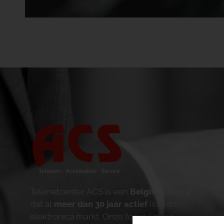
Telenetcenter ACS is een
Belgisch
bedrijf
dat al
meer dan 30 jaar actief
is in de
elektronica markt. Onze focus ligt op