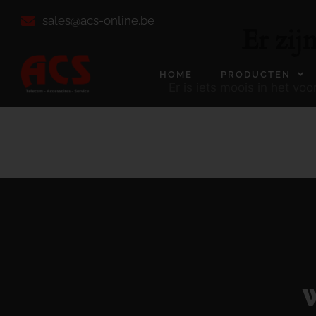
sales@acs-online.be
Er zij
HOME
PRODUCTEN
Er is iets moois in het v
W