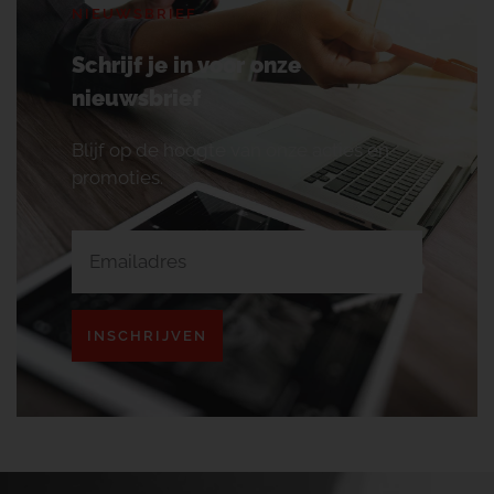
NIEUWSBRIEF
Schrijf je in voor onze
nieuwsbrief
Blijf op de hoogte van onze acties en
promoties.
INSCHRIJVEN