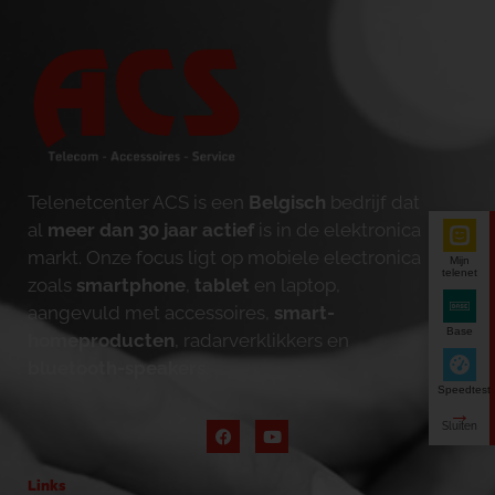
Telenetcenter ACS is een
Belgisch
bedrijf dat
al
meer dan 30 jaar actief
is in de elektronica
markt. Onze focus ligt op mobiele electronica
Mijn
telenet
zoals
smartphone
,
tablet
en laptop,
aangevuld met accessoires,
smart-
Base
homeproducten
, radarverklikkers en
bluetooth-speakers
.
Speedtest
Links