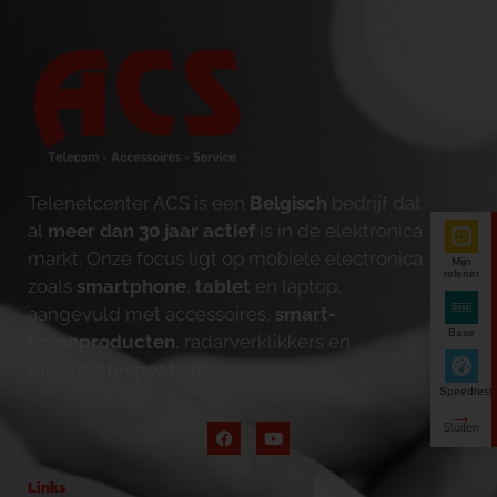
Telenetcenter ACS is een
Belgisch
bedrijf dat
al
meer dan 30 jaar actief
is in de elektronica
markt. Onze focus ligt op mobiele electronica
Mijn
telenet
zoals
smartphone
,
tablet
en laptop,
aangevuld met accessoires,
smart-
Base
homeproducten
, radarverklikkers en
bluetooth-speakers
.
Speedtest
Links