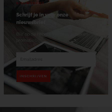
NIEUWSBRIEF
Schrijf je in voor onze
nieuwsbrief
Blijf op de hoogte van onze acties en
promoties.
INSCHRIJVEN