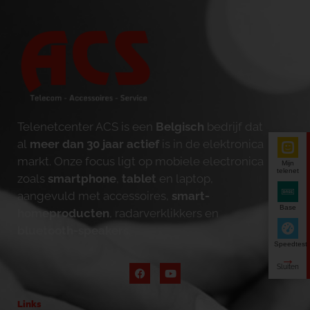
Telenetcenter ACS is een
Belgisch
bedrijf dat
al
meer dan 30 jaar actief
is in de elektronica
markt. Onze focus ligt op mobiele electronica
Mijn
telenet
zoals
smartphone
,
tablet
en laptop,
aangevuld met accessoires,
smart-
Base
homeproducten
, radarverklikkers en
bluetooth-speakers
.
Speedtest
Links