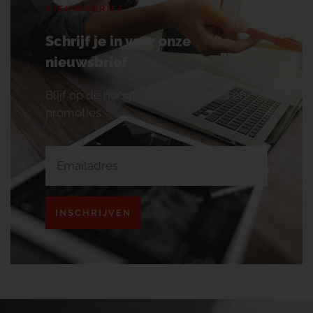
NIEUWSBRIEF
Schrijf je in voor onze
nieuwsbrief
Blijf op de hoogte van onze acties en
promoties.
INSCHRIJVEN