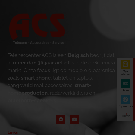
Telenetcenter ACS is een
Belgisch
bedrijf dat
al
meer dan 30 jaar actief
is in de elektronica
markt. Onze focus ligt op mobiele electronica
Mijn
telenet
zoals
smartphone
,
tablet
en laptop,
aangevuld met accessoires,
smart-
Base
homeproducten
, radarverklikkers en
bluetooth-speakers
.
Speedtest
Links