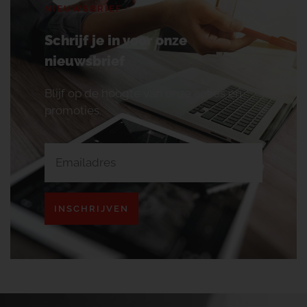
NIEUWSBRIEF
Schrijf je in voor onze
nieuwsbrief
Blijf op de hoogte van onze acties en
promoties.
INSCHRIJVEN