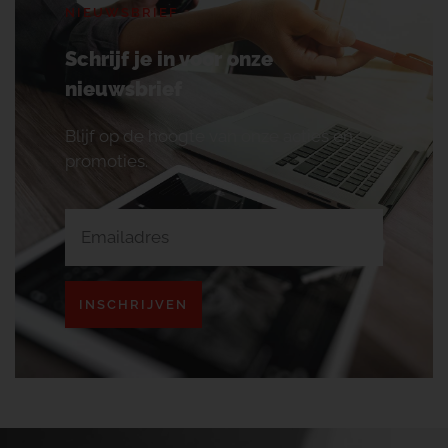
NIEUWSBRIEF
Schrijf je in voor onze
nieuwsbrief
Blijf op de hoogte van onze acties en
promoties.
INSCHRIJVEN