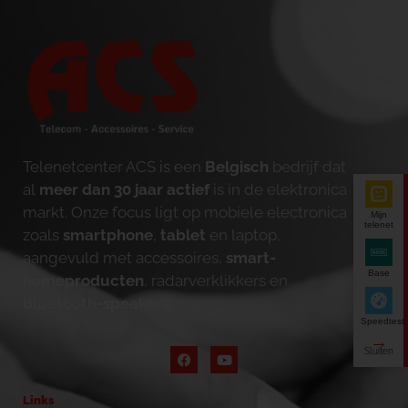
Telenetcenter ACS is een
Belgisch
bedrijf dat
al
meer dan 30 jaar actief
is in de elektronica
markt. Onze focus ligt op mobiele electronica
Mijn
telenet
zoals
smartphone
,
tablet
en laptop,
aangevuld met accessoires,
smart-
Base
homeproducten
, radarverklikkers en
bluetooth-speakers
.
Speedtest
Links