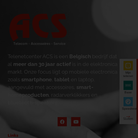
Telenetcenter ACS is een
Belgisch
bedrijf dat
al
meer dan 30 jaar actief
is in de elektronica
markt. Onze focus ligt op mobiele electronica
Mijn
telenet
zoals
smartphone
,
tablet
en laptop,
aangevuld met accessoires,
smart-
Base
homeproducten
, radarverklikkers en
bluetooth-speakers
.
Speedtest
Links