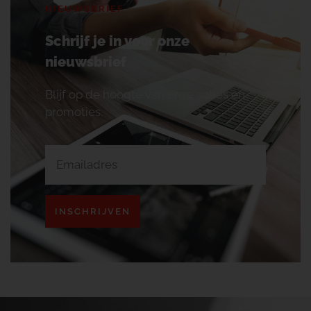
NIEUWSBRIEF
Schrijf je in voor onze
nieuwsbrief
Blijf op de hoogte van onze acties en
promoties.
INSCHRIJVEN