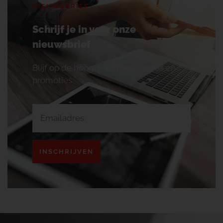
NIEUWSBRIEF
Schrijf je in voor onze
nieuwsbrief
Blijf op de hoogte van onze acties en
promoties.
INSCHRIJVEN