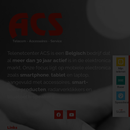
Telenetcenter ACS is een
Belgisch
bedrijf dat
al
meer dan 30 jaar actief
is in de elektronica
markt. Onze focus ligt op mobiele electronica
Mijn
telenet
zoals
smartphone
,
tablet
en laptop,
aangevuld met accessoires,
smart-
Base
homeproducten
, radarverklikkers en
bluetooth-speakers
.
Speedtest
Links