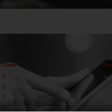
Links
Onz
Homepage
TEL
Producten
ACS
Service
TE
Telenet / Base Center