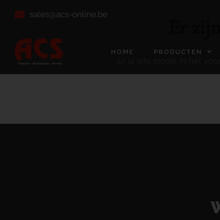
sales@acs-online.be
Er zij
HOME
PRODUCTEN
Er is iets moois in het v
W