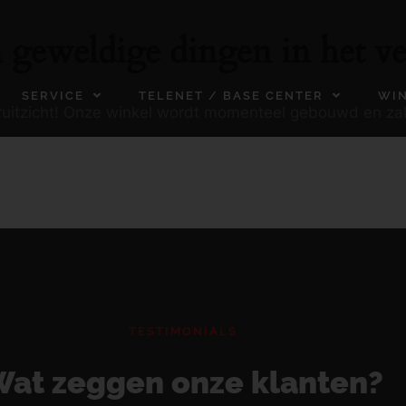
n geweldige dingen in het ve
SERVICE
TELENET / BASE CENTER
WI
ooruitzicht! Onze winkel wordt momenteel gebouwd en za
TESTIMONIALS
at zeggen onze klanten?