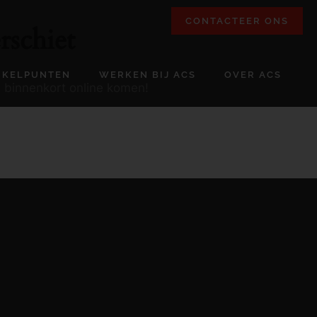
CONTACTEER ONS
rschiet
NKELPUNTEN
WERKEN BIJ ACS
OVER ACS
l binnenkort online komen!