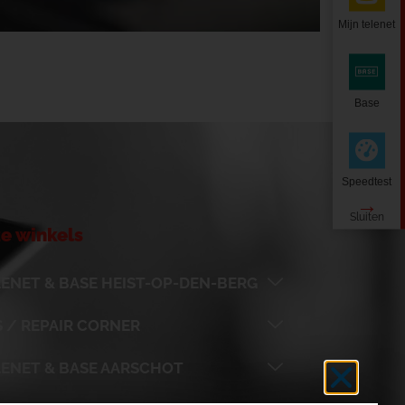
Mijn telenet
Base
Speedtest
e winkels
ENET & BASE HEIST-OP-DEN-BERG
 / REPAIR CORNER
LENET & BASE AARSCHOT