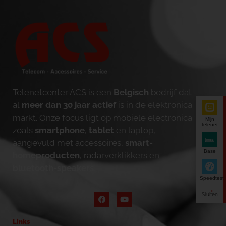
Telenetcenter ACS is een
Belgisch
bedrijf dat
al
meer dan 30 jaar actief
is in de elektronica
markt. Onze focus ligt op mobiele electronica
Mijn
telenet
zoals
smartphone
,
tablet
en laptop,
aangevuld met accessoires,
smart-
Base
homeproducten
, radarverklikkers en
bluetooth-speakers
.
Speedtest
Links