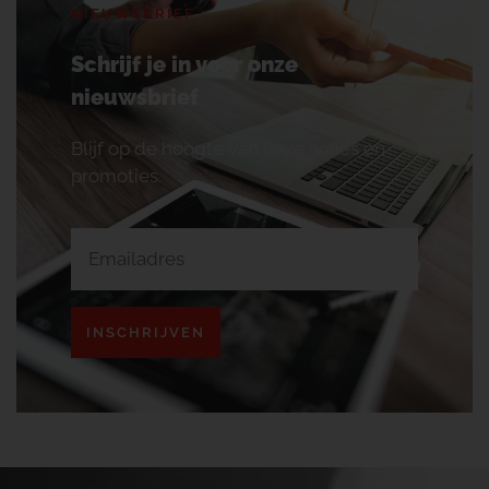
NIEUWSBRIEF
Schrijf je in voor onze
nieuwsbrief
Blijf op de hoogte van onze acties en
promoties.
INSCHRIJVEN