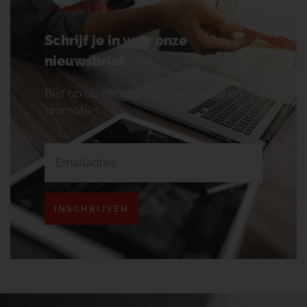
NIEUWSBRIEF
Schrijf je in voor onze
nieuwsbrief
Blijf op de hoogte van onze acties en
promoties.
INSCHRIJVEN