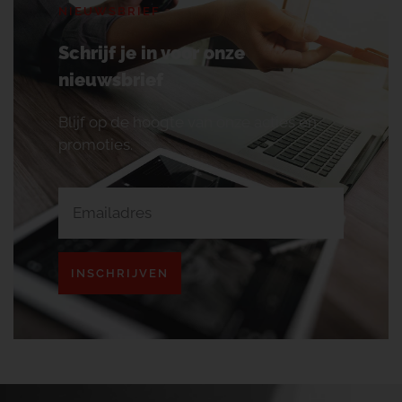
NIEUWSBRIEF
Schrijf je in voor onze
nieuwsbrief
Blijf op de hoogte van onze acties en
promoties.
INSCHRIJVEN