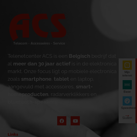
Telenetcenter ACS is een
Belgisch
bedrijf dat
al
meer dan 30 jaar actief
is in de elektronica
markt. Onze focus ligt op mobiele electronica
Mijn
telenet
zoals
smartphone
,
tablet
en laptop,
aangevuld met accessoires,
smart-
Base
homeproducten
, radarverklikkers en
bluetooth-speakers
.
Speedtest
Links