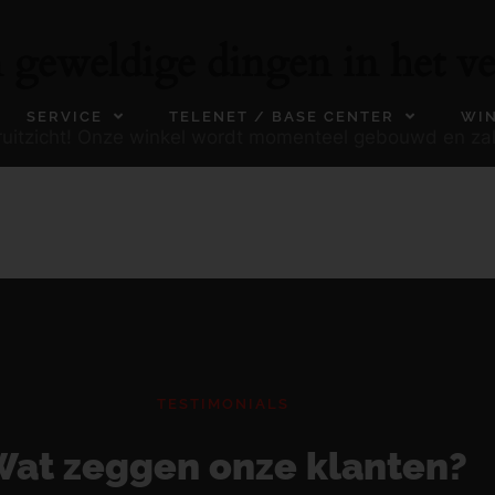
n geweldige dingen in het ve
SERVICE
TELENET / BASE CENTER
WI
ooruitzicht! Onze winkel wordt momenteel gebouwd en za
TESTIMONIALS
at zeggen onze klanten?