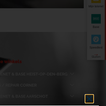
Mijn telenet
Base
Speedtest
e winkels
ENET & BASE HEIST-OP-DEN-BERG
 / REPAIR CORNER
LENET & BASE AARSCHOT