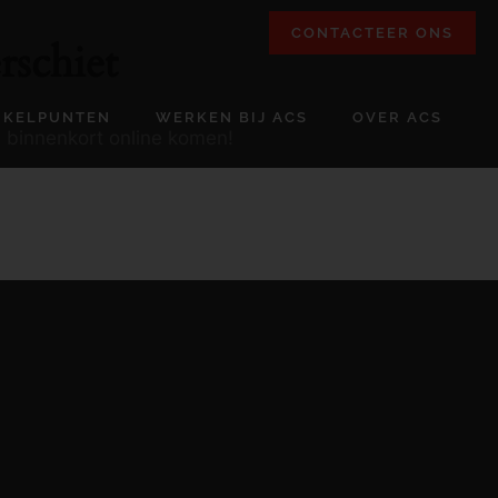
CONTACTEER ONS
rschiet
NKELPUNTEN
WERKEN BIJ ACS
OVER ACS
l binnenkort online komen!