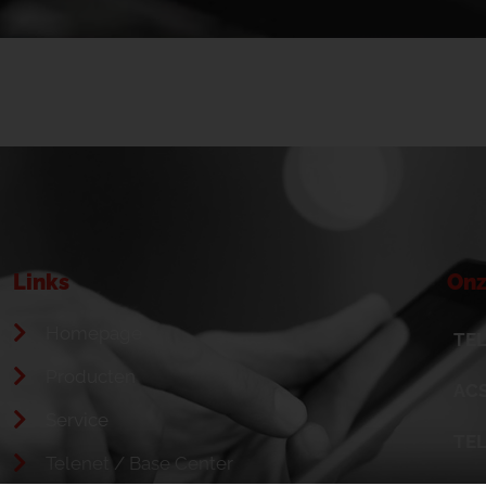
Links
Onz
Homepage
TEL
Producten
ACS
Service
TE
Telenet / Base Center