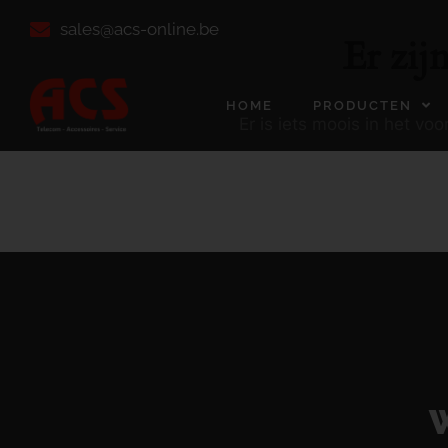
sales@acs-online.be
Er zij
HOME
PRODUCTEN
Er is iets moois in het v
W