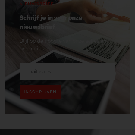
NIEUWSBRIEF
Schrijf je in voor onze
nieuwsbrief
Blijf op de hoogte van onze acties en
promoties.
INSCHRIJVEN