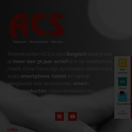
Telenetcenter ACS is een
Belgisch
bedrijf dat
al
meer dan 30 jaar actief
is in de elektronica
markt. Onze focus ligt op mobiele electronica
Mijn
telenet
zoals
smartphone
,
tablet
en laptop,
aangevuld met accessoires,
smart-
Base
homeproducten
, radarverklikkers en
bluetooth-speakers
.
Speedtest
Links