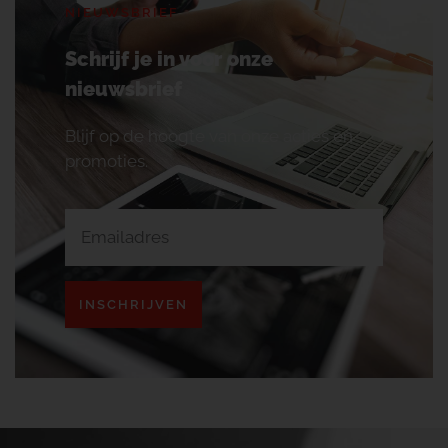
NIEUWSBRIEF
Schrijf je in voor onze
nieuwsbrief
Blijf op de hoogte van onze acties en
promoties.
INSCHRIJVEN