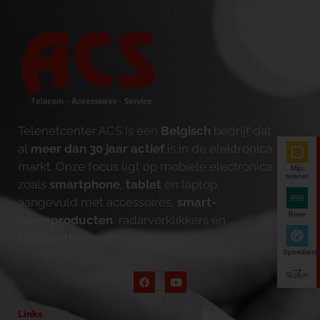
Telenetcenter ACS is een
Belgisch
bedrijf dat
al
meer dan 30 jaar actief
is in de elektronica
markt. Onze focus ligt op mobiele electronica
Mijn
telenet
zoals
smartphone
,
tablet
en laptop,
aangevuld met accessoires,
smart-
Base
homeproducten
, radarverklikkers en
bluetooth-speakers
.
Speedtest
Links