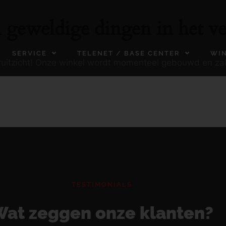
n geweldige dingen in het ve
SERVICE
TELENET / BASE CENTER
WI
ooruitzicht! Onze winkel wordt momenteel gebouwd en za
TESTIMONIALS
at zeggen onze klanten?