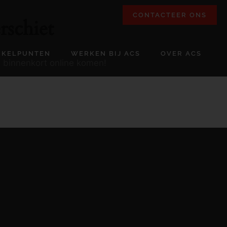
CONTACTEER ONS
rschiet
NKELPUNTEN
WERKEN BIJ ACS
OVER ACS
l binnenkort online komen!