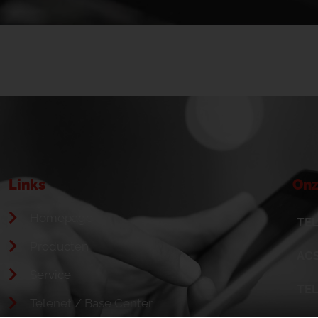
Links
Onz
Homepage
TEL
Producten
ACS
Service
TE
Telenet / Base Center