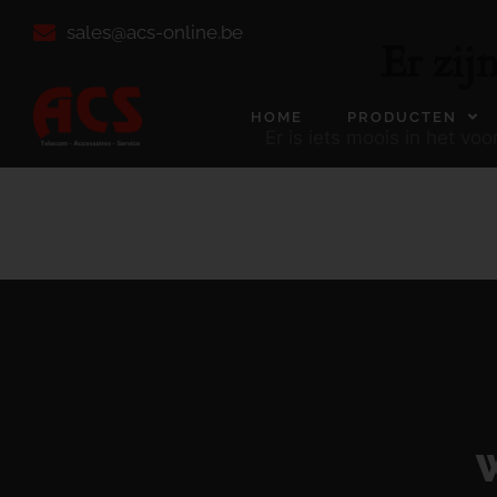
sales@acs-online.be
Er zij
HOME
PRODUCTEN
Er is iets moois in het v
W