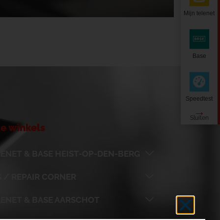
Mijn telenet
Base
Speedtest
e winkels
ENET & BASE HEIST-OP-DEN-BERG
 / REPAIR CORNER
LENET & BASE AARSCHOT