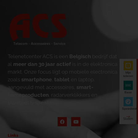
Telenetcenter ACS is een
Belgisch
bedrijf dat
al
meer dan 30 jaar actief
is in de elektronica
markt. Onze focus ligt op mobiele electronica
Mijn
telenet
zoals
smartphone
,
tablet
en laptop,
aangevuld met accessoires,
smart-
Base
homeproducten
, radarverklikkers en
bluetooth-speakers
.
Speedtest
Links