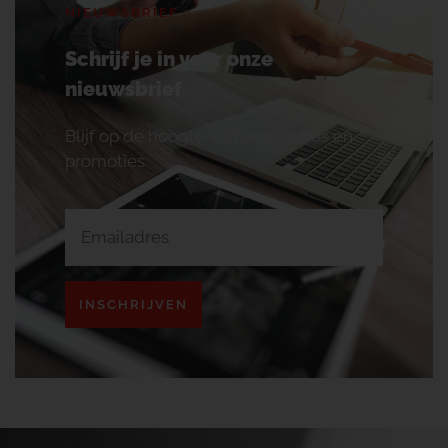
NIEUWSBRIEF
Schrijf je in voor onze
nieuwsbrief
Blijf op de hoogte van onze acties en
promoties.
INSCHRIJVEN