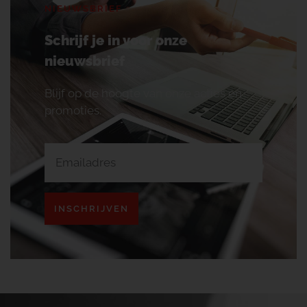
NIEUWSBRIEF
Schrijf je in voor onze
nieuwsbrief
Blijf op de hoogte van onze acties en
promoties.
INSCHRIJVEN