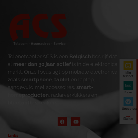
Telenetcenter ACS is een
Belgisch
bedrijf dat
al
meer dan 30 jaar actief
is in de elektronica
markt. Onze focus ligt op mobiele electronica
Mijn
telenet
zoals
smartphone
,
tablet
en laptop,
aangevuld met accessoires,
smart-
Base
homeproducten
, radarverklikkers en
bluetooth-speakers
.
Speedtest
Links