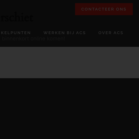
CONTACTEER ONS
rschiet
NKELPUNTEN
WERKEN BIJ ACS
OVER ACS
l binnenkort online komen!