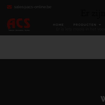
sales@acs-online.be
Er zij
HOME
PRODUCTEN
Er is iets moois in het v
W