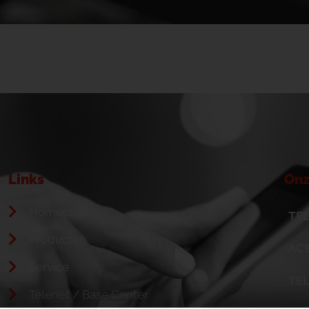
Links
Onz
Homepage
TEL
Producten
ACS
Service
TE
Telenet / Base Center