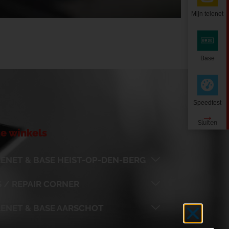
Mijn telenet
Base
Speedtest
e winkels
ENET & BASE HEIST-OP-DEN-BERG
 / REPAIR CORNER
LENET & BASE AARSCHOT