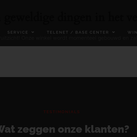
n geweldige dingen in het ve
SERVICE
TELENET / BASE CENTER
WI
ooruitzicht! Onze winkel wordt momenteel gebouwd en za
TESTIMONIALS
at zeggen onze klanten?