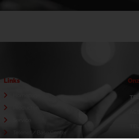
Links
Onz
Homepage
TEL
Producten
ACS
Service
TE
Telenet / Base Center