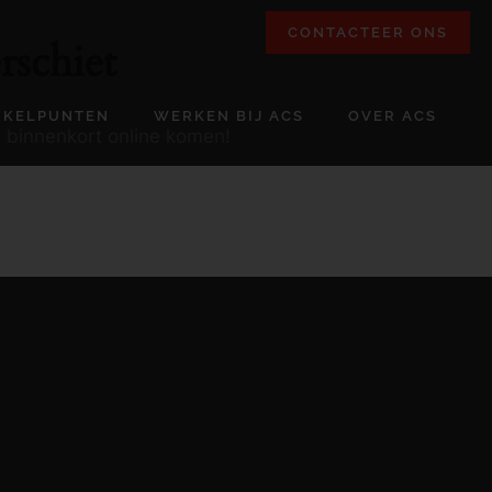
CONTACTEER ONS
rschiet
NKELPUNTEN
WERKEN BIJ ACS
OVER ACS
l binnenkort online komen!