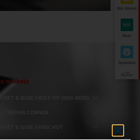
Mijn telenet
Base
Speedtest
e winkels
ENET & BASE HEIST-OP-DEN-BERG
 / REPAIR CORNER
LENET & BASE AARSCHOT