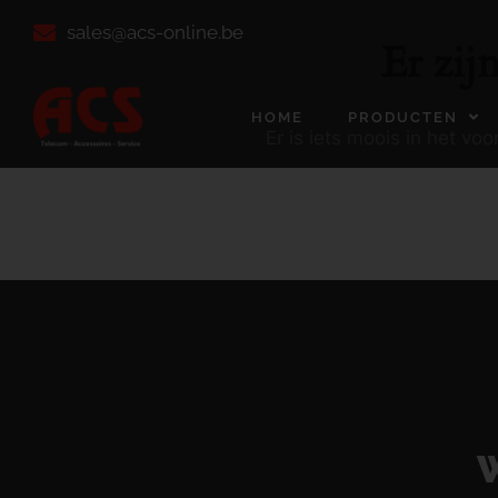
sales@acs-online.be
Er zij
HOME
PRODUCTEN
Er is iets moois in het v
W