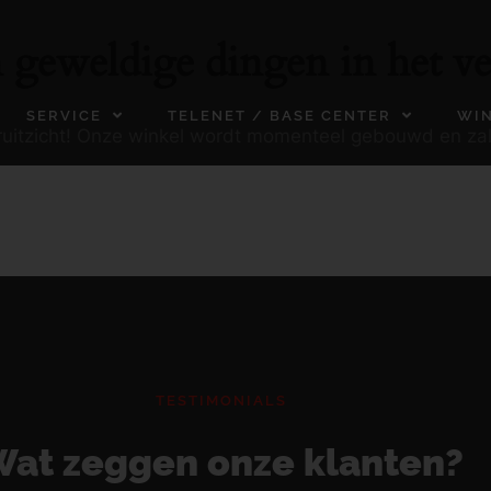
n geweldige dingen in het ve
SERVICE
TELENET / BASE CENTER
WI
ooruitzicht! Onze winkel wordt momenteel gebouwd en za
TESTIMONIALS
at zeggen onze klanten?