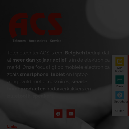
Telenetcenter ACS is een
Belgisch
bedrijf dat
al
meer dan 30 jaar actief
is in de elektronica
markt. Onze focus ligt op mobiele electronica
Mijn
telenet
zoals
smartphone
,
tablet
en laptop,
aangevuld met accessoires,
smart-
Base
homeproducten
, radarverklikkers en
bluetooth-speakers
.
Speedtest
Links