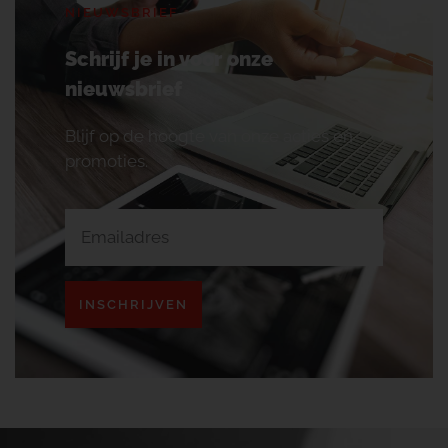
NIEUWSBRIEF
Schrijf je in voor onze
nieuwsbrief
Blijf op de hoogte van onze acties en
promoties.
INSCHRIJVEN