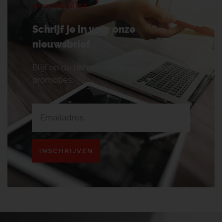
NIEUWSBRIEF
Schrijf je in voor onze
nieuwsbrief
Blijf op de hoogte van onze acties en
promoties.
INSCHRIJVEN