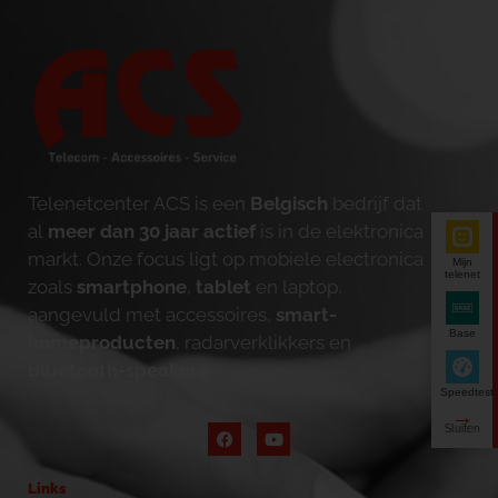
Telenetcenter ACS is een
Belgisch
bedrijf dat
al
meer dan 30 jaar actief
is in de elektronica
markt. Onze focus ligt op mobiele electronica
Mijn
telenet
zoals
smartphone
,
tablet
en laptop,
aangevuld met accessoires,
smart-
Base
homeproducten
, radarverklikkers en
bluetooth-speakers
.
Speedtest
Links