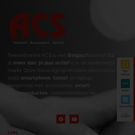
Telenetcenter ACS is een
Belgisch
bedrijf dat
al
meer dan 30 jaar actief
is in de elektronica
markt. Onze focus ligt op mobiele electronica
Mijn
telenet
zoals
smartphone
,
tablet
en laptop,
aangevuld met accessoires,
smart-
Base
homeproducten
, radarverklikkers en
bluetooth-speakers
.
Speedtest
Links