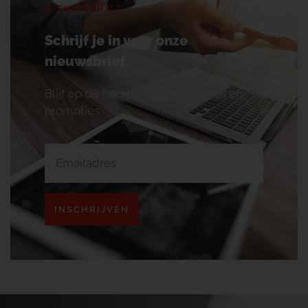
NIEUWSBRIEF
Schrijf je in voor onze
nieuwsbrief
Blijf op de hoogte van onze acties en
promoties.
INSCHRIJVEN